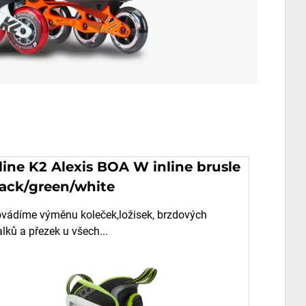
line K2 Alexis BOA W inline brusle
lack/green/white
ovádíme výměnu koleček,ložisek, brzdových
lků a přezek u všech...