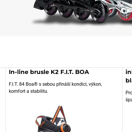
In-line brusle K2 F.I.T. BOA
in
b
F.I.T. 84 Boa® s sebou přináší kondici, výkon,
komfort a stabilitu.
Pr
špa