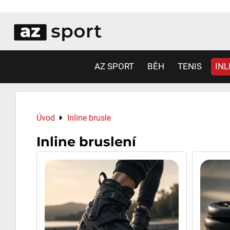
AZ SPORT
BĚH
TENIS
INL
Úvod
Inline brusle
Inline bruslení