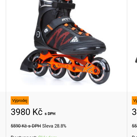
Výprodej
V
3980 Kč
3
s DPH
5590 Kč
s DPH
Sleva 28.8%
55