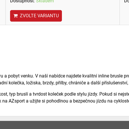
Dostupnost:
Skladem
Do
ZVOLTE VARIANTU
avu a pobyt venku. V naší nabídce najdete kvalitní inline brusle pr
dní kolečka, ložiska, brzdy, přilby, chrániče a další příslušenst
st, typ bruslí a tvrdost koleček podle stylu jízdy. Pokud si nej
k na AZsport a užijte si pohodlnou a bezpečnou jízdu na cyklost