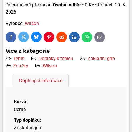
Osobní odběr
•
0 Kč
•
Pondělí
10. 8.
2026
Výrobce:
Wilson
Bluesky
Twitter
Facebook
Pinterest
Reddit
LinkedIn
WhatsApp
E-
mail
Více z kategorie
Tenis
Doplňky k tenisu
Základní grip
Značky
Wilson
Doplňující informace
Barva:
Černá
Typ doplňku:
Základní grip