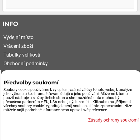
INFO
Výdejní místo
Vrácení zboží
Tabulky velikostí
Obchodní podmínky
Kariéra
Reklamační řád
Předvolby soukromí
Soubory cookie používáme k vylepšení vaší návštěvy tohoto webu, k analýze
VÝDEJNÍ MÍSTO, VRÁCENÍ ZBOŽÍ
jeho výkonu a ke shromažďování údajů o jeho používání. Můžeme k tomu
použít nástroje a služby třetích stran a shromážděná data mohou být
přenášena partnerům v EU, USA nebo jiných zemích. Kliknutím na „Přijmout
všechny soubory cookie“ vyjadřujete svůj souhlas s tímto zpracováním. Níže
Průmyslová 492/29
můžete najít podrobné informace nebo upravit své preference.
252 61 Jeneč u Prahy
Zásady ochrany soukromí
Výdejní místo eshopu
po tel.domluvě