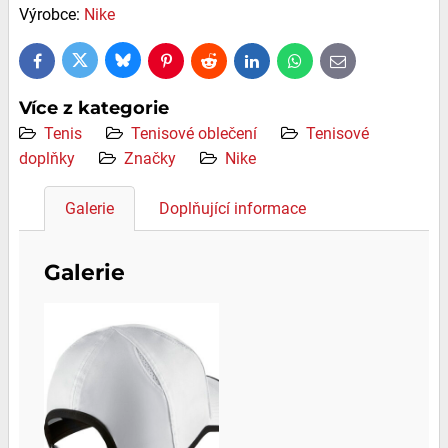
Výrobce:
Nike
Bluesky
Twitter
Facebook
Pinterest
Reddit
LinkedIn
WhatsApp
E-
mail
Více z kategorie
Tenis
Tenisové oblečení
Tenisové
doplňky
Značky
Nike
Galerie
Doplňující informace
Galerie