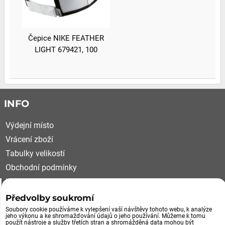
Čepice NIKE FEATHER
LIGHT 679421, 100
INFO
Výdejní místo
Vrácení zboží
Tabulky velikostí
Obchodní podmínky
Kariéra
Reklamační řád
Předvolby soukromí
Soubory cookie používáme k vylepšení vaší návštěvy tohoto webu, k analýze
VÝDEJNÍ MÍSTO, VRÁCENÍ ZBOŽÍ
jeho výkonu a ke shromažďování údajů o jeho používání. Můžeme k tomu
použít nástroje a služby třetích stran a shromážděná data mohou být