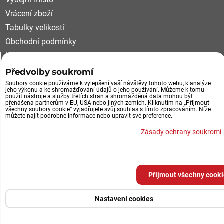
Vrácení zboží
Tabulky velikostí
Obchodní podmínky
Kariéra
Reklamační řád
Předvolby soukromí
Soubory cookie používáme k vylepšení vaší návštěvy tohoto webu, k analýze
VÝDEJNÍ MÍSTO, VRÁCENÍ ZBOŽÍ
jeho výkonu a ke shromažďování údajů o jeho používání. Můžeme k tomu
použít nástroje a služby třetích stran a shromážděná data mohou být
přenášena partnerům v EU, USA nebo jiných zemích. Kliknutím na „Přijmout
všechny soubory cookie“ vyjadřujete svůj souhlas s tímto zpracováním. Níže
Průmyslová 492/29
můžete najít podrobné informace nebo upravit své preference.
252 61 Jeneč u Prahy
Zásady ochrany soukromí
Výdejní místo eshopu
po tel.domluvě
Přijmout všechny cook
Předvolby soukromí
Zásady ochrany soukromí
Nastavení cookies
Vytvořeno systémem:
ByznysWeb.cz