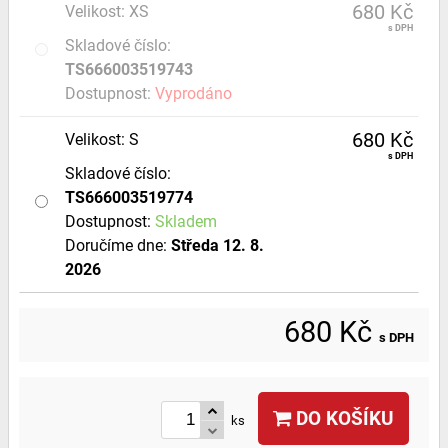
680 Kč
Velikost
:
XS
s DPH
Skladové číslo:
TS666003519743
Dostupnost:
Vyprodáno
680 Kč
Velikost
:
S
s DPH
Skladové číslo:
TS666003519774
Dostupnost:
Skladem
Doručíme dne:
Středa
12. 8.
2026
680 Kč
s DPH
DO KOŠÍKU
ks