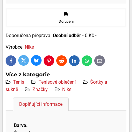
Doručení
Osobní odběr
•
0 Kč
•
Výrobce:
Nike
Bluesky
Twitter
Facebook
Pinterest
Reddit
LinkedIn
WhatsApp
E-
mail
Více z kategorie
Tenis
Tenisové oblečení
Šortky a
sukně
Značky
Nike
Doplňující informace
Barva: