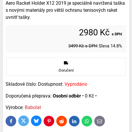
Aero Racket Holder X12 2019 je speciálně navržená taška
s novými materiály pro větší ochranu tenisových raket
uvnitř tašky.
2980 Kč
s DPH
3499 Kč
s DPH
Sleva
14.8%
Doručení
Skladové číslo:
Dostupnost:
Vyprodáno
Osobní odběr
•
0 Kč
•
Výrobce:
Babolat
Bluesky
Twitter
Facebook
Pinterest
Reddit
LinkedIn
WhatsApp
E-
mail