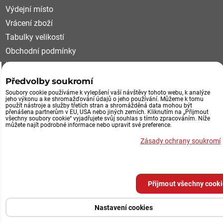
Výdejní místo
Vrácení zboží
Tabulky velikostí
Obchodní podmínky
Kariéra
Reklamační řád
Předvolby soukromí
Soubory cookie používáme k vylepšení vaší návštěvy tohoto webu, k analýze
VÝDEJNÍ MÍSTO, VRÁCENÍ ZBOŽÍ
jeho výkonu a ke shromažďování údajů o jeho používání. Můžeme k tomu
použít nástroje a služby třetích stran a shromážděná data mohou být
přenášena partnerům v EU, USA nebo jiných zemích. Kliknutím na „Přijmout
všechny soubory cookie“ vyjadřujete svůj souhlas s tímto zpracováním. Níže
Průmyslová 492/29
můžete najít podrobné informace nebo upravit své preference.
252 61 Jeneč u Prahy
Zásady ochrany soukromí
Výdejní místo eshopu
po tel.domluvě
Přijmout všechny cook
Předvolby soukromí
Zásady ochrany soukromí
Nastavení cookies