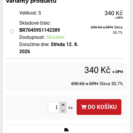
Varianty produktů
340 Kč
Velikost
:
S
s DPH
Skladové číslo:
690 Kč
s DPH
Sleva
BR7045951142389
50.7%
Dostupnost:
Skladem
Doručíme dne:
Středa
12. 8.
2026
340 Kč
s DPH
690 Kč
s DPH
Sleva
50.7%
DO KOŠÍKU
ks