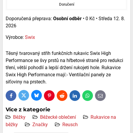
Doručení
Osobní odběr
•
0 Kč
•
Středa
12. 8.
2026
Výrobce:
Swix
Těsný tvarovaný střih funkčních rukavic Swix High
Performance se švy prstů na hřbetové straně pro redukci
tření, větší pohodlí a lepší držení rukojeti hole. Rukavice
Swix High Performance mají:- Ventilační panely ze
síťoviny na prstech.
Bluesky
Twitter
Facebook
Pinterest
Reddit
LinkedIn
WhatsApp
E-
mail
Více z kategorie
Běžky
Běžecké oblečení
Rukavice na
běžky
Značky
Reusch