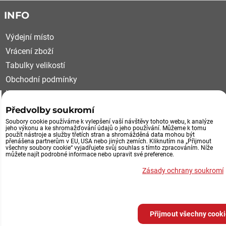
INFO
Výdejní místo
Vrácení zboží
Tabulky velikostí
Obchodní podmínky
Kariéra
Reklamační řád
Předvolby soukromí
Soubory cookie používáme k vylepšení vaší návštěvy tohoto webu, k analýze
VÝDEJNÍ MÍSTO, VRÁCENÍ ZBOŽÍ
jeho výkonu a ke shromažďování údajů o jeho používání. Můžeme k tomu
použít nástroje a služby třetích stran a shromážděná data mohou být
přenášena partnerům v EU, USA nebo jiných zemích. Kliknutím na „Přijmout
všechny soubory cookie“ vyjadřujete svůj souhlas s tímto zpracováním. Níže
Průmyslová 492/29
můžete najít podrobné informace nebo upravit své preference.
252 61 Jeneč u Prahy
Zásady ochrany soukromí
Výdejní místo eshopu
po tel.domluvě
Přijmout všechny cook