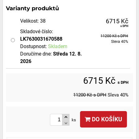
Varianty produktů
6715 Kč
Velikost
:
38
s DPH
Skladové číslo:
11200 Kč
s DPH
LK7630031670588
Sleva
40%
Dostupnost:
Skladem
Doručíme dne:
Středa
12. 8.
2026
6715 Kč
s DPH
11200 Kč
s DPH
Sleva
40%
DO KOŠÍKU
ks