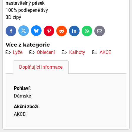
nastavitelný pásek
100% podlepené švy
3D zipy
Bluesky
Twitter
Facebook
Pinterest
Reddit
LinkedIn
WhatsApp
E-
mail
Více z kategorie
Lyže
Oblečení
Kalhoty
AKCE
Doplňující informace
Pohlaví:
Dámské
Akční zboží:
AKCE!