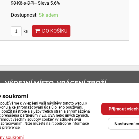
90 Kč
s DPH
Sleva 5.6%
Dostupnost:
Skladem
DO KOŠÍKU
ks
VÝDEJNÍ MÍSTO, VRÁCENÍ ZBOŽÍ
Průmyslová 492/29
y soukromí
používáme k vylepšení vaší návštěvy tohoto webu, k
252 61 Jeneč u Prahy
ýkonu a ke shromažďování údajů o jeho používání.
Přijmout všech
použít nástroje a služby třetích stran a shromážděná
 přenášena partnerům v EU, USA nebo jiných zemích.
Výdejní místo eshopu
řijmout všechny soubory cookie“ vyjadřujete svůj
Nastavení c
o zpracováním. Níže můžete najít podrobné informace
po tel.domluvě
é preference.
ny soukromí