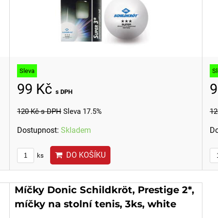
Sleva
S
99 Kč
9
s DPH
120 Kč
s DPH
Sleva 17.5%
12
Dostupnost:
Skladem
Do
DO KOŠÍKU
ks
Míčky Donic Schildkröt, Prestige 2*,
míčky na stolní tenis, 3ks, white