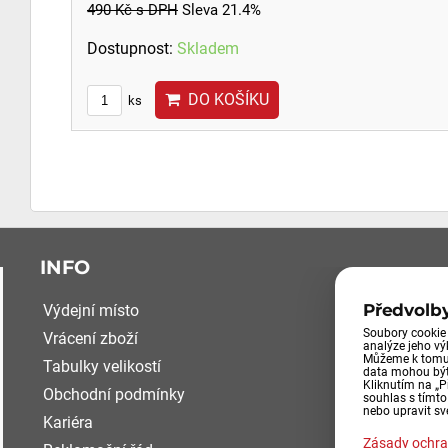
490 Kč
s DPH
Sleva 21.4%
Dostupnost:
Skladem
DO KOŠÍKU
ks
INFO
Předvolb
Výdejní místo
Soubory cookie 
Vrácení zboží
analýze jeho v
Můžeme k tomu 
Tabulky velikostí
data mohou být
Kliknutím na „P
Obchodní podmínky
souhlas s tímt
nebo upravit sv
Kariéra
Zásady ochra