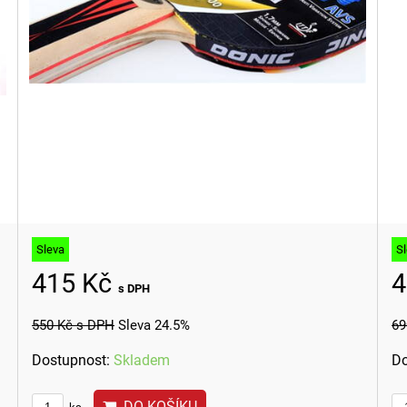
Sleva
S
415 Kč
4
s DPH
550 Kč
s DPH
Sleva 24.5%
69
Dostupnost:
Skladem
Do
DO KOŠÍKU