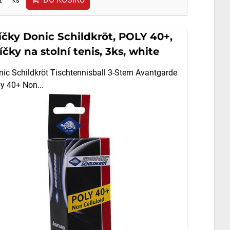
ks
íčky Donic Schildkröt, POLY 40+,
čky na stolní tenis, 3ks, white
ic Schildkröt Tischtennisball 3-Stern Avantgarde
y 40+ Non...