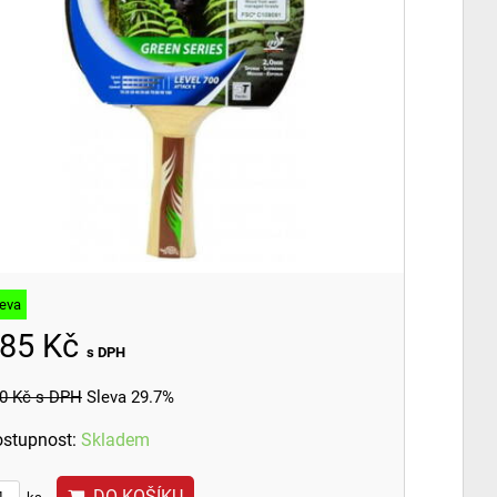
leva
85 Kč
s DPH
0 Kč
s DPH
Sleva 29.7%
stupnost:
Skladem
DO KOŠÍKU