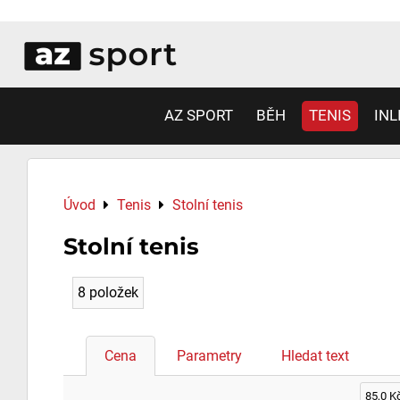
AZ SPORT
BĚH
TENIS
INL
Úvod
Tenis
Stolní tenis
Stolní tenis
8
položek
Cena
Parametry
Hledat text
85,0 K