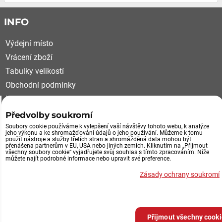
INFO
Výdejní místo
Vrácení zboží
Tabulky velikostí
Obchodní podmínky
Kariéra
Reklamační řád
Předvolby soukromí
Soubory cookie používáme k vylepšení vaší návštěvy tohoto webu, k analýze
VÝDEJNÍ MÍSTO, VRÁCENÍ ZBOŽÍ
jeho výkonu a ke shromažďování údajů o jeho používání. Můžeme k tomu
použít nástroje a služby třetích stran a shromážděná data mohou být
přenášena partnerům v EU, USA nebo jiných zemích. Kliknutím na „Přijmout
všechny soubory cookie“ vyjadřujete svůj souhlas s tímto zpracováním. Níže
Průmyslová 492/29
můžete najít podrobné informace nebo upravit své preference.
252 61 Jeneč u Prahy
Zásady ochrany soukromí
Výdejní místo eshopu
po tel.domluvě
Přijmout všechny cook