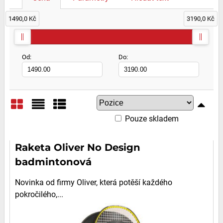
1490,0 Kč
3190,0 Kč
Od:
Do:
Pouze skladem
Mřížka
Seznam
Tabulka
Raketa Oliver No Design
badmintonová
Novinka od firmy Oliver, která potěší každého
pokročilého,...