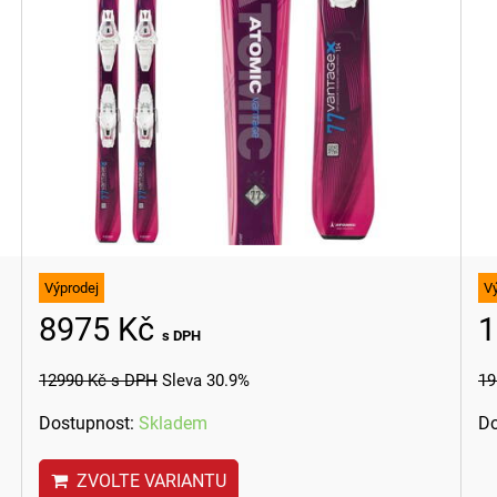
Výprodej
V
8975 Kč
1
s DPH
12990 Kč
s DPH
Sleva 30.9%
19
Dostupnost:
Skladem
Do
ZVOLTE VARIANTU