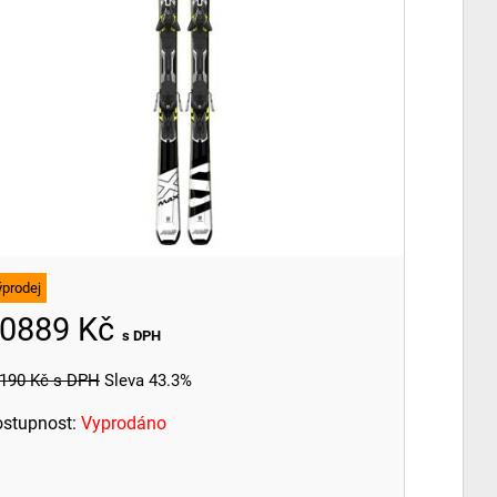
ýprodej
0889 Kč
s DPH
190 Kč
s DPH
Sleva 43.3%
stupnost:
Vyprodáno