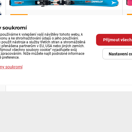
V
Výprodej
2
3490 Kč
y soukromí
s DPH
používáme k vylepšení vaší návštěvy tohoto webu, k
ýkonu a ke shromažďování údajů o jeho používání.
Přijmout všech
38
3890 Kč
s DPH
Sleva 10.3%
použít nástroje a služby třetích stran a shromážděná
 přenášena partnerům v EU, USA nebo jiných zemích.
řijmout všechny soubory cookie“ vyjadřujete svůj
Do
Dostupnost:
Skladem
Nastavení c
o zpracováním. Níže můžete najít podrobné informace
é preference.
ny soukromí
ZVOLTE VARIANTU
d
Lyže Stockli Laser SL Blue + N SP12
Ly
TI + STO Speedplate
12
Sjezdová lyže Stöckli Laser SL.
Sj
ob