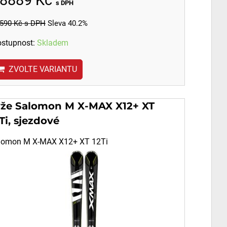
s DPH
590 Kč
s DPH
Sleva 40.2%
stupnost:
Skladem
ZVOLTE VARIANTU
yže Salomon M X-MAX X12+ XT
Ti, sjezdové
lomon M X-MAX X12+ XT 12Ti