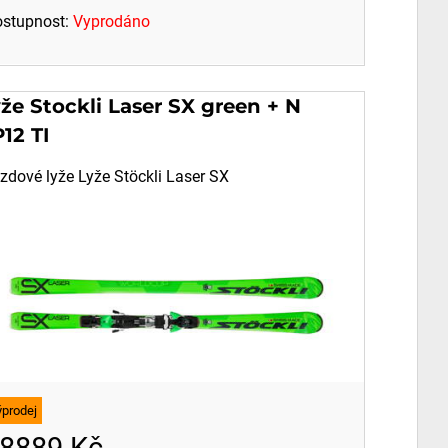
stupnost:
Vyprodáno
že Stockli Laser SX green + N
12 TI
zdové lyže Lyže Stöckli Laser SX
ýprodej
8889 Kč