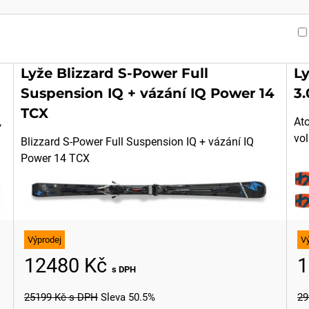
Lyže Blizzard S-Power Full
L
Suspension IQ + vázání IQ Power 14
3.
TCX
,
At
vol
Blizzard S-Power Full Suspension IQ + vázání IQ
Power 14 TCX
Výprodej
V
12480 Kč
1
s DPH
25199 Kč
s DPH
Sleva 50.5%
29