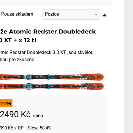
Pouze skladem
Pozice
yže Atomic Redster Doubledeck
0 XT + x 12 tl
omic Redstar Doubledeck 3.0 XT jsou skvělou
bou pro zkušené...
ýprodej
2490 Kč
s DPH
990 Kč
s DPH
Sleva 58.4%