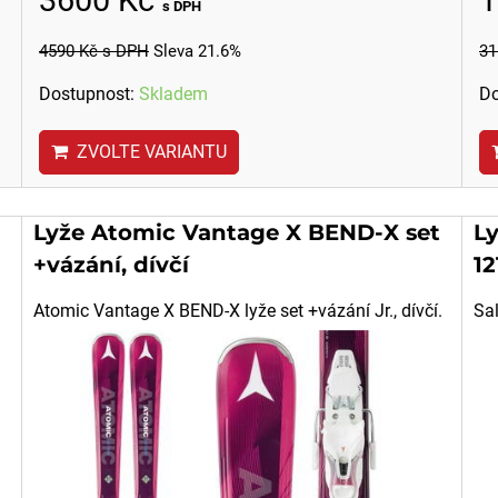
s DPH
4590 Kč
s DPH
Sleva 21.6%
31
Dostupnost:
Skladem
Do
ZVOLTE VARIANTU
Lyže Atomic Vantage X BEND-X set
L
+vázání, dívčí
12
Atomic Vantage X BEND-X lyže set +vázání Jr., dívčí.
Sa