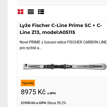
Mřížka
Seznam
Tabulka
Lyže Fischer C-Line Prime SC + C-
Line Z13, model:A05115
Nové PRIME z luxusní edice FISCHER CARBON LINE
pro rychlé a...
Výprodej
8975 Kč
s DPH
21990 Kč
s DPH
Sleva 59.2%