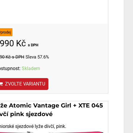
ýprodej
990 Kč
s DPH
90 Kč
s DPH
Sleva 57.6%
stupnost:
Skladem
ZVOLTE VARIANTU
yže Atomic Vantage Girl + XTE 045
včí pink sjezdové
iorské sjezdové lyže dívčí, pink.