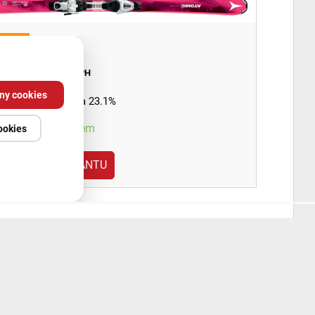
ýprodej
990 Kč
s DPH
ny cookies
90 Kč
s DPH
Sleva 23.1%
stupnost:
Skladem
ookies
ZVOLTE VARIANTU
že Atomic Redster G7 + vázání XT
ezdové lyže Atomic Redster G7 jsou odladěné
řačky.