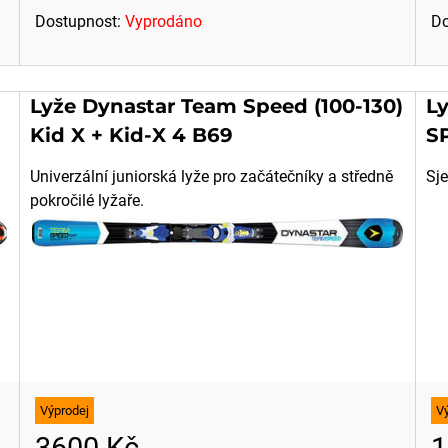
Dostupnost:
Vyprodáno
Do
Lyže Dynastar Team Speed (100-130)
Ly
Kid X + Kid-X 4 B69
SP
Univerzální juniorská lyže pro začátečníky a středně
Sje
pokročilé lyžaře.
Výprodej
V
3600 Kč
1