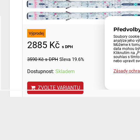
Předvolb
Výprodej
Soubory cookie 
analýze jeho v
2885 Kč
Můžeme k tomu 
s DPH
data mohou být
Kliknutím na „P
souhlas s tímt
3590 Kč
s DPH
Sleva 19.6%
nebo upravit sv
Dostupnost:
Skladem
Zásady ochra
ZVOLTE VARIANTU
Lyže Stockli GS SOC Laser WRT, re
+ N SP 12 TI + STO Speedplate lyže
Sjezdová lyže Stöckli GS Laser SOC WRT