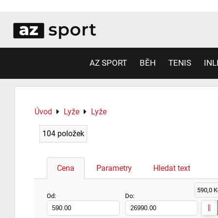
AZ SPORT
BĚH
TENIS
INL
Úvod
Lyže
Lyže
104
položek
Cena
Parametry
Hledat text
590,0 K
Od:
Do: