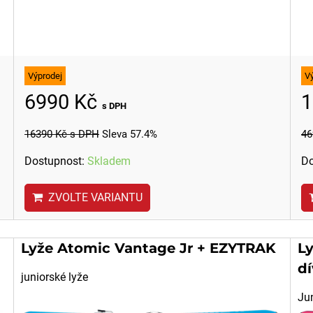
V
Výprodej
1
6990 Kč
s DPH
46
16390 Kč
s DPH
Sleva 57.4%
Do
Dostupnost:
Skladem
ZVOLTE VARIANTU
Lyže Atomic Vantage Jr + EZYTRAK
L
dí
juniorské lyže
Jun