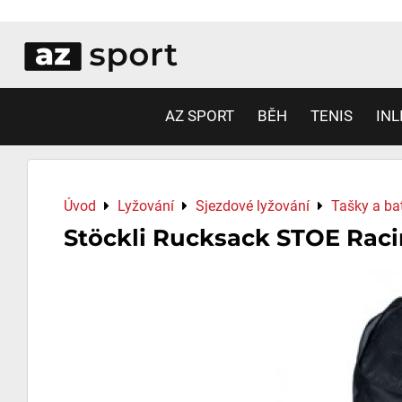
AZ SPORT
BĚH
TENIS
INL
Úvod
Lyžování
Sjezdové lyžování
Tašky a ba
Stöckli Rucksack STOE Rac