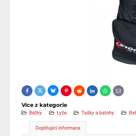
Bluesky
Twitter
Facebook
Pinterest
Reddit
LinkedIn
WhatsApp
E-
mail
Více z kategorie
Běžky
Lyže
Tašky a batohy
Ba
Doplňující informace