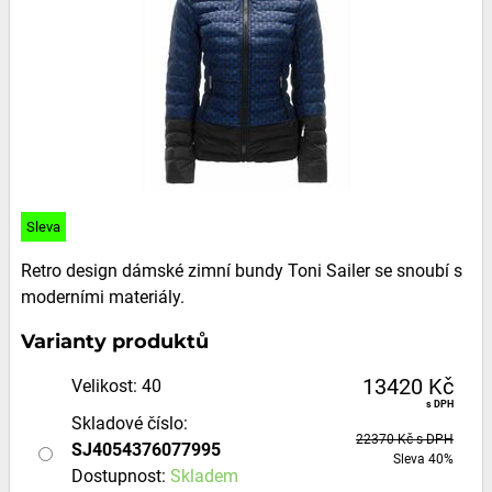
Sleva
Retro design dámské zimní bundy Toni Sailer se snoubí s
moderními materiály.
Varianty produktů
13420 Kč
Velikost
:
40
s DPH
Skladové číslo:
22370 Kč
s DPH
SJ4054376077995
Sleva
40%
Dostupnost:
Skladem