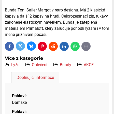
Bunda Toni Sailer Margot v retro designu. Má 2 klasické
kapsy a další 2 kapsy na hrudi. Celorozepínací zip, rukávy
zakonené elastickým návlekem. Bunda je zateplená
materiálem Primaloft, který zaručuje pohodlí lyžaře i v tom
méně přiznivém počasí.
Bluesky
Twitter
Facebook
Pinterest
Reddit
LinkedIn
WhatsApp
E-
mail
Více z kategorie
Lyže
Oblečení
Bundy
AKCE
Doplňující informace
Pohlaví:
Dámské
Pohlaví: