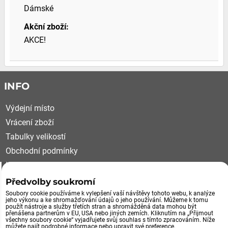
Dámské
Akční zboží:
AKCE!
INFO
Výdejní místo
Vrácení zboží
Tabulky velikostí
Obchodní podmínky
Kariéra
Reklamační řád
Předvolby soukromí
Soubory cookie používáme k vylepšení vaší návštěvy tohoto webu, k analýze
VÝDEJNÍ MÍSTO, VRÁCENÍ ZBOŽÍ
jeho výkonu a ke shromažďování údajů o jeho používání. Můžeme k tomu
použít nástroje a služby třetích stran a shromážděná data mohou být
přenášena partnerům v EU, USA nebo jiných zemích. Kliknutím na „Přijmout
všechny soubory cookie“ vyjadřujete svůj souhlas s tímto zpracováním. Níže
Průmyslová 492/29
můžete najít podrobné informace nebo upravit své preference.