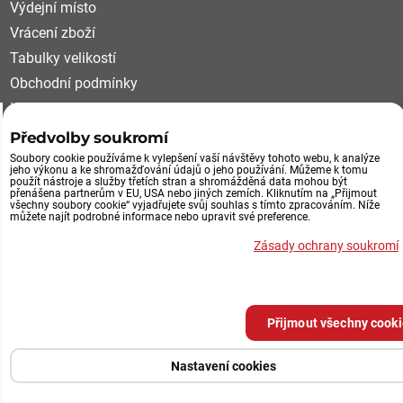
Výdejní místo
Vrácení zboží
Tabulky velikostí
Obchodní podmínky
Kariéra
Reklamační řád
Předvolby soukromí
Soubory cookie používáme k vylepšení vaší návštěvy tohoto webu, k analýze
VÝDEJNÍ MÍSTO, VRÁCENÍ ZBOŽÍ
jeho výkonu a ke shromažďování údajů o jeho používání. Můžeme k tomu
použít nástroje a služby třetích stran a shromážděná data mohou být
přenášena partnerům v EU, USA nebo jiných zemích. Kliknutím na „Přijmout
všechny soubory cookie“ vyjadřujete svůj souhlas s tímto zpracováním. Níže
Průmyslová 492/29
můžete najít podrobné informace nebo upravit své preference.
252 61 Jeneč u Prahy
Zásady ochrany soukromí
Výdejní místo eshopu
po tel.domluvě
Přijmout všechny cook
Předvolby soukromí
Zásady ochrany soukromí
Nastavení cookies