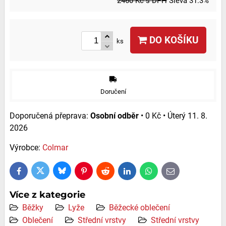
2460 Kč
s DPH
Sleva
31.3%
DO KOŠÍKU
ks
Doručení
Osobní odběr
•
0 Kč
•
Úterý
11. 8.
2026
Výrobce:
Colmar
Bluesky
Twitter
Facebook
Pinterest
Reddit
LinkedIn
WhatsApp
E-
mail
Více z kategorie
Běžky
Lyže
Běžecké oblečení
Oblečení
Střední vrstvy
Střední vrstvy