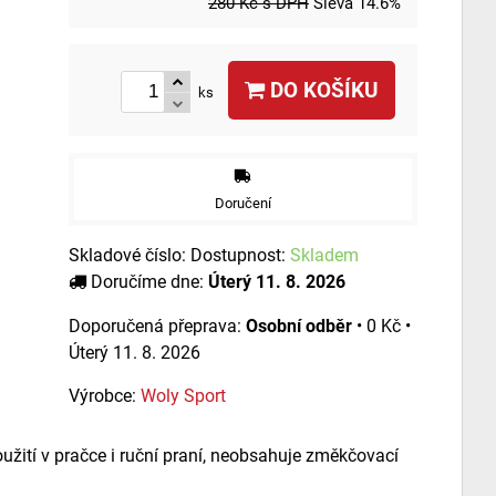
280 Kč
s DPH
Sleva
14.6%
DO KOŠÍKU
ks
Doručení
Skladové číslo:
Dostupnost:
Skladem
Doručíme dne:
Úterý
11. 8. 2026
Osobní odběr
•
0 Kč
•
Úterý
11. 8. 2026
Výrobce:
Woly Sport
užití v pračce i ruční praní, neobsahuje změkčovací