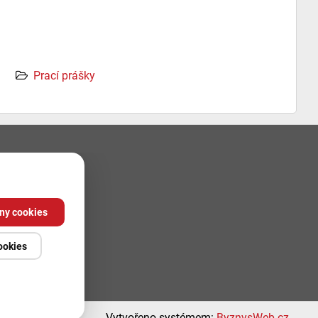
Prací prášky
ny cookies
ookies
Vytvořeno systémem:
ByznysWeb.cz