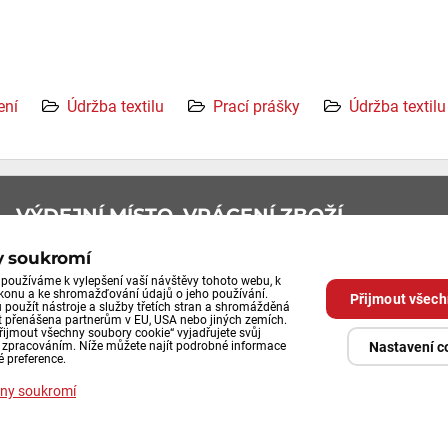
ení
Údržba textilu
Prací prášky
Údržba textilu
VÝDEJNÍ MÍSTO, VRÁCENÍ ZBOŽÍ
Průmyslová 492/29
y soukromí
používáme k vylepšení vaší návštěvy tohoto webu, k
252 61 Jeneč u Prahy
ýkonu a ke shromažďování údajů o jeho používání.
Přijmout všech
použít nástroje a služby třetích stran a shromážděná
 přenášena partnerům v EU, USA nebo jiných zemích.
Výdejní místo eshopu
řijmout všechny soubory cookie“ vyjadřujete svůj
Nastavení c
o zpracováním. Níže můžete najít podrobné informace
po tel.domluvě
é preference.
ny soukromí