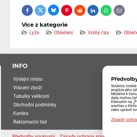
Bluesky
Twitter
Facebook
Pinterest
Reddit
LinkedIn
WhatsApp
E-
mail
Více z kategorie
Lyže
Oblečení
Volný čas
Obleč
INFO
Předvolb
Výdejní místo
Soubory cookie 
Vrácení zboží
analýze jeho v
Můžeme k tomu 
Tabulky velikostí
data mohou být
Kliknutím na „P
Obchodní podmínky
souhlas s tímt
nebo upravit sv
Kariéra
Zásady ochra
Reklamační řád
Předvolby soukromí
Zásady ochrany soukromí