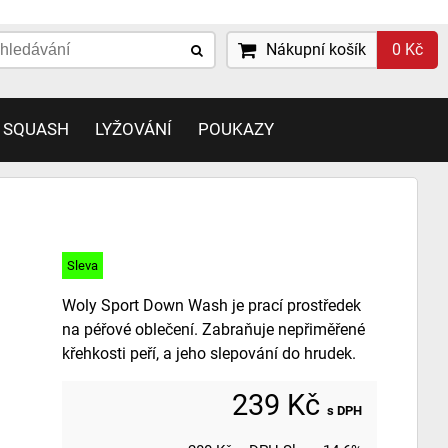
Nákupní košík
0 Kč
 SQUASH
LYŽOVÁNÍ
POUKAZY
Sleva
Woly Sport Down Wash je prací prostředek
na péřové oblečení. Zabraňuje nepřiměřené
křehkosti peří, a jeho slepování do hrudek.
239 Kč
s DPH