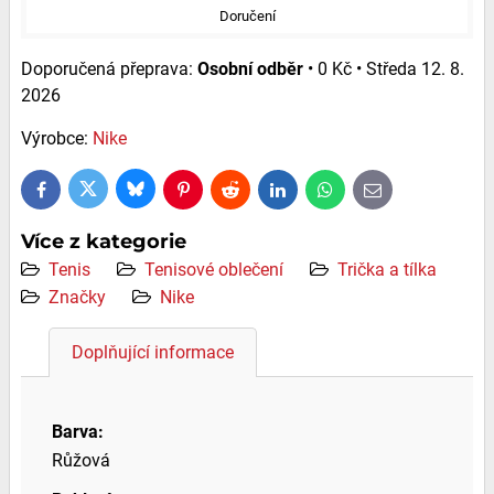
Doručení
Osobní odběr
•
0 Kč
•
Středa
12. 8.
2026
Výrobce:
Nike
Bluesky
Twitter
Facebook
Pinterest
Reddit
LinkedIn
WhatsApp
E-
mail
Více z kategorie
Tenis
Tenisové oblečení
Trička a tílka
Značky
Nike
Doplňující informace
Barva:
Růžová