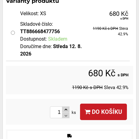
Varianty produktů
680 Kč
Velikost
:
XS
s DPH
Skladové číslo:
1190 Kč
s DPH
Sleva
TT886668477756
42.9%
Dostupnost:
Skladem
Doručíme dne:
Středa
12. 8.
2026
680 Kč
s DPH
1190 Kč
s DPH
Sleva
42.9%
DO KOŠÍKU
ks