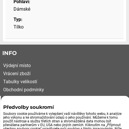
Pohlaví:
Dámské
Typ:
Tílko
INFO
Výdejní místo
Vrácení zboží
Tabulky velikostí
Obchodní podmínky
Kariéra
Reklamační řád
Předvolby soukromí
Soubory cookie používáme k vylepšení vaší návštěvy tohoto webu, k analýze
VÝDEJNÍ MÍSTO, VRÁCENÍ ZBOŽÍ
jeho výkonu a ke shromažďování údajů o jeho používání. Můžeme k tomu
použít nástroje a služby třetích stran a shromážděná data mohou být
přenášena partnerům v EU, USA nebo jiných zemích. Kliknutím na „Přijmout
všechny soubory cookie“ vyjadřujete svůj souhlas s tímto zpracováním. Níže