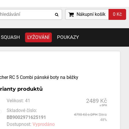
Nákupní košík
0 Kč
 SQUASH
LYŽOVÁNÍ
POUKAZY
cher RC 5 Combi pánské boty na běžky
rianty produktů
2489 Kč
Velikost
:
41
s DPH
Skladové číslo:
4790 Kč
s DPH
Sleva
BB9002971625191
48%
Dostupnost:
Vyprodáno