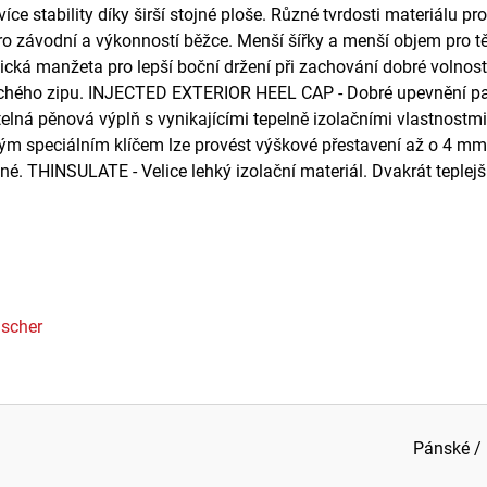
více stability díky širší stojné ploše. Různé tvrdosti materiálu
závodní a výkonností běžce. Menší šířky a menší objem pro těsn
cká manžeta pro lepší boční držení při zachování dobré volnos
chého zipu. INJECTED EXTERIOR HEEL CAP - Dobré upevnění paty
telná pěnová výplň s vynikajícími tepelně izolačními vlastnostm
oženým speciálním klíčem lze provést výškové přestavení až o 
yšné. THINSULATE - Velice lehký izolační materiál. Dvakrát teple
ischer
Pánské /