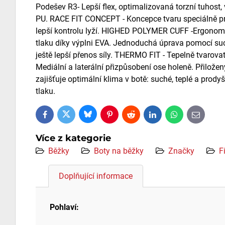
Podešev R3- Lepší flex, optimalizovaná torzní tuhost, 
PU. RACE FIT CONCEPT - Koncepce tvaru speciálně pro 
lepší kontrolu lyží. HIGHED POLYMER CUFF -Ergonomi
tlaku díky výplni EVA. Jednoduchá úprava pomocí su
ještě lepší přenos síly. THERMO FIT - Tepelně tvarova
Mediální a laterální přizpůsobení ose holeně. Přil
zajišťuje optimální klima v botě: suché, teplé a prod
tlaku.
Bluesky
Twitter
Facebook
Pinterest
Reddit
LinkedIn
WhatsApp
E-
mail
Více z kategorie
Běžky
Boty na běžky
Značky
F
Doplňující informace
Pohlaví: