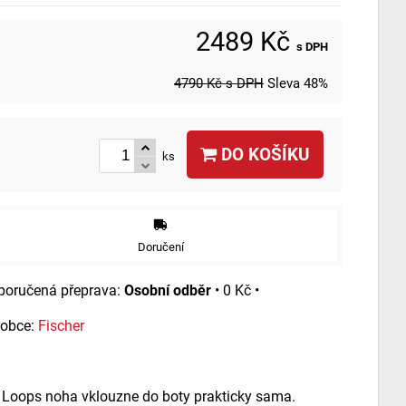
2489 Kč
s DPH
4790 Kč
s DPH
Sleva
48%
DO KOŠÍKU
ks
Doručení
Osobní odběr
•
0 Kč
•
robce:
Fischer
 Loops noha vklouzne do boty prakticky sama.