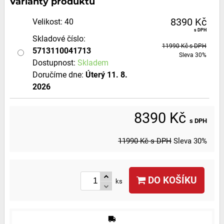
Varianty produktů
8390 Kč
Velikost
:
40
s DPH
Skladové číslo:
11990 Kč
s DPH
5713110041713
Sleva
30%
Dostupnost:
Skladem
Doručíme dne:
Úterý
11. 8.
2026
8390 Kč
s DPH
11990 Kč
s DPH
Sleva
30%
DO KOŠÍKU
ks