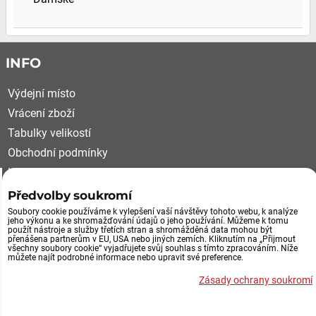
INFO
Výdejní místo
Vrácení zboží
Tabulky velikostí
Obchodní podmínky
Kariéra
Reklamační řád
Předvolby soukromí
Soubory cookie používáme k vylepšení vaší návštěvy tohoto webu, k analýze
VÝDEJNÍ MÍSTO, VRÁCENÍ ZBOŽÍ
jeho výkonu a ke shromažďování údajů o jeho používání. Můžeme k tomu
použít nástroje a služby třetích stran a shromážděná data mohou být
přenášena partnerům v EU, USA nebo jiných zemích. Kliknutím na „Přijmout
všechny soubory cookie“ vyjadřujete svůj souhlas s tímto zpracováním. Níže
Průmyslová 492/29
můžete najít podrobné informace nebo upravit své preference.
252 61 Jeneč u Prahy
Zásady ochrany soukromí
Výdejní místo eshopu