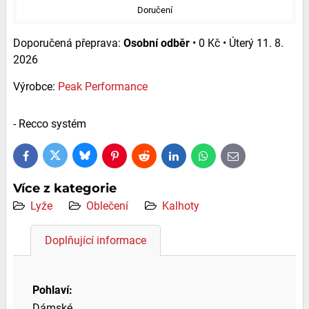
Doručení
Osobní odběr
•
0 Kč
•
Úterý
11. 8.
2026
Výrobce:
Peak Performance
- Recco systém
Bluesky
Twitter
Facebook
Pinterest
Reddit
LinkedIn
WhatsApp
E-
mail
Více z kategorie
Lyže
Oblečení
Kalhoty
Doplňující informace
Pohlaví:
Dámské