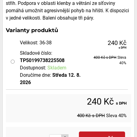
střih. Podpora v oblasti klenby a větrání ze síťoviny
pomáhá umožnit agresivnější pohyb na hřišti. K dispozici
v jedné velikosti. Balení obsahuje tři páry.
Varianty produktů
240 Kč
Velikost
:
36-38
s DPH
Skladové číslo:
400 Kč
s DPH
Sleva
TP50199738225508
40%
Dostupnost:
Skladem
Doručíme dne:
Středa
12. 8.
2026
240 Kč
s DPH
400 Kč
s DPH
Sleva
40%