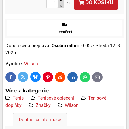
DO KOŠÍKU
ks
Doručení
Osobní odběr
•
0 Kč
•
Středa
12. 8.
2026
Výrobce:
Wilson
Bluesky
Twitter
Facebook
Pinterest
Reddit
LinkedIn
WhatsApp
E-
mail
Více z kategorie
Tenis
Tenisové oblečení
Tenisové
doplňky
Značky
Wilson
Doplňující informace