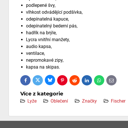
podlepené švy,
vlhkost odvádějící podšívka,
odepínatelná kapuce,
odepínatelný bederní pás,
hadřík na brýle,
Lycra vnitřní manžety,
audio kapsa,
ventilace,
nepromokavé zipy,
kapsa na skipas.
Bluesky
Twitter
Facebook
Pinterest
Reddit
LinkedIn
WhatsApp
E-
mail
Více z kategorie
Lyže
Oblečení
Značky
Fischer