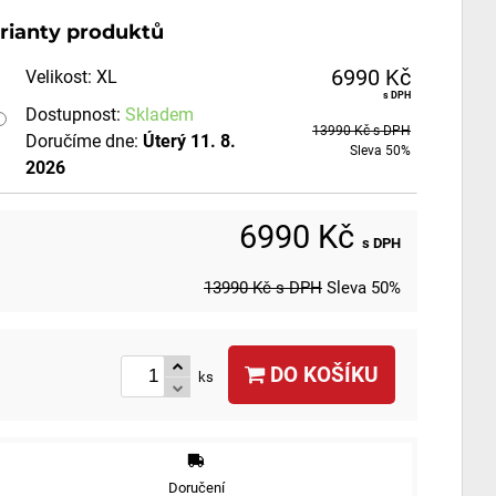
rianty produktů
6990 Kč
Velikost
:
XL
s DPH
Dostupnost:
Skladem
13990 Kč
s DPH
Doručíme dne:
Úterý
11. 8.
Sleva
50%
2026
6990 Kč
s DPH
13990 Kč
s DPH
Sleva
50%
DO KOŠÍKU
ks
Doručení