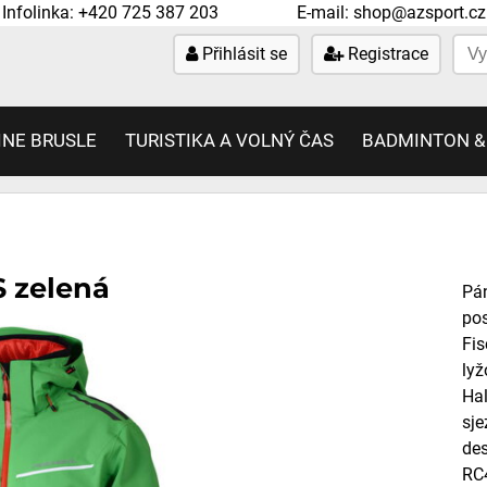
Infolinka:
+420 725 387 203
E-mail:
shop@azsport.cz
Přihlásit se
Registrace
INE BRUSLE
TURISTIKA A VOLNÝ ČAS
BADMINTON &
 zelená
Pán
pos
Fis
lyž
Hal
sje
des
RC