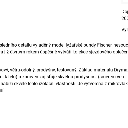
20
Vý
sledního detailu vyladěný model lyžařské bundy Fischer, neso
á již čtvrtým rokem úspěšně vytváří kolekce sjezdového oblečen
avý, větru-odolný, prodyšný, testovaný. Základ materiálu Drymax
- k tělu) a zároveň zajišťuje skvělou prodyšnost (směrem ven - o
 nabízí skvělé teplo-izolační vlastnosti. Je vytvořená z mikrovlá
ní.