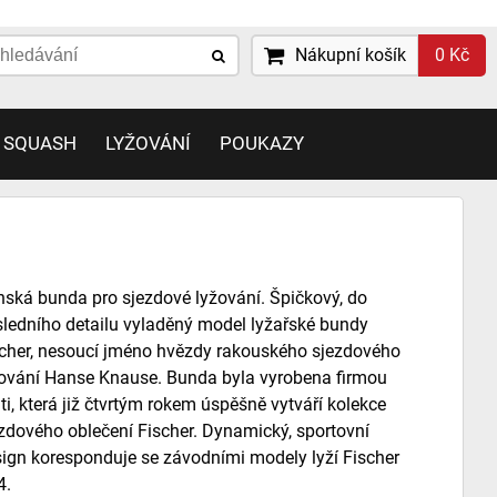
Nákupní košík
0 Kč
 SQUASH
LYŽOVÁNÍ
POUKAZY
ská bunda pro sjezdové lyžování. Špičkový, do
ledního detailu vyladěný model lyžařské bundy
cher, nesoucí jméno hvězdy rakouského sjezdového
ování Hanse Knause. Bunda byla vyrobena firmou
ti, která již čtvrtým rokem úspěšně vytváří kolekce
zdového oblečení Fischer. Dynamický, sportovní
ign koresponduje se závodními modely lyží Fischer
4.