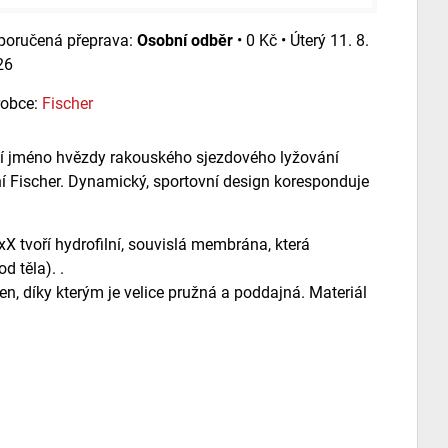
Osobní odběr
•
0 Kč
•
Úterý
11. 8.
26
robce:
Fischer
ucí jméno hvězdy rakouského sjezdového lyžování
í Fischer. Dynamický, sportovní design koresponduje
X tvoří hydrofilní, souvislá membrána, která
d těla). .
ken, díky kterým je velice pružná a poddajná. Materiál