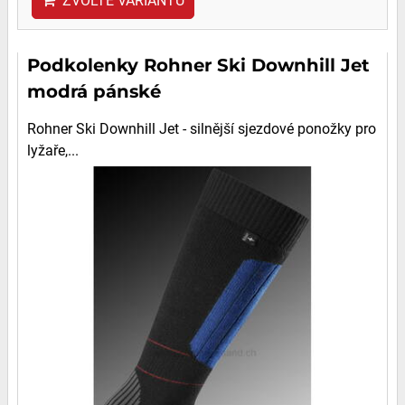
ZVOLTE VARIANTU
Podkolenky Rohner Ski Downhill Jet
modrá pánské
Rohner Ski Downhill Jet - silnější sjezdové ponožky pro
lyžaře,...