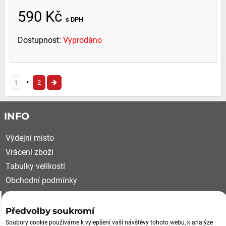
590 Kč
s DPH
Dostupnost:
Vyprodáno
1
2
INFO
Výdejní místo
Vrácení zboží
Tabulky velikostí
Obchodní podmínky
Kariéra
Reklamační řád
Předvolby soukromí
Soubory cookie používáme k vylepšení vaší návštěvy tohoto webu, k analýze