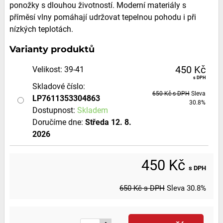
ponožky s dlouhou životností. Moderní materiály s
příměsí vlny pomáhají udržovat tepelnou pohodu i při
nízkých teplotách.
Varianty produktů
450 Kč
Velikost
:
39-41
s DPH
Skladové číslo:
650 Kč
s DPH
Sleva
LP7611353304863
30.8%
Dostupnost:
Skladem
Doručíme dne:
Středa
12. 8.
2026
450 Kč
s DPH
650 Kč
s DPH
Sleva
30.8%