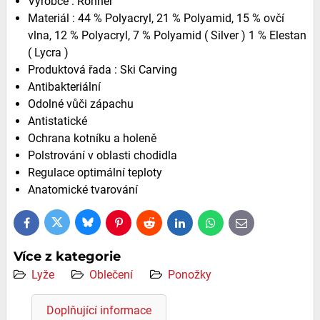
Výrobce : Rohner
Materiál : 44 % Polyacryl, 21 % Polyamid, 15 % ovčí
vlna, 12 % Polyacryl, 7 % Polyamid ( Silver ) 1 % Elestan
( Lycra )
Produktová řada : Ski Carving
Antibakteriální
Odolné vůči zápachu
Antistatické
Ochrana kotníku a holeně
Polstrování v oblasti chodidla
Regulace optimální teploty
Anatomické tvarování
Bluesky
Twitter
Facebook
Pinterest
Reddit
LinkedIn
WhatsApp
E-
mail
Více z kategorie
Lyže
Oblečení
Ponožky
Doplňující informace